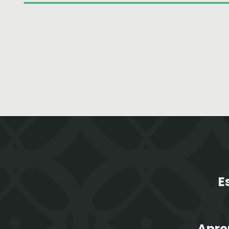
E
Apre