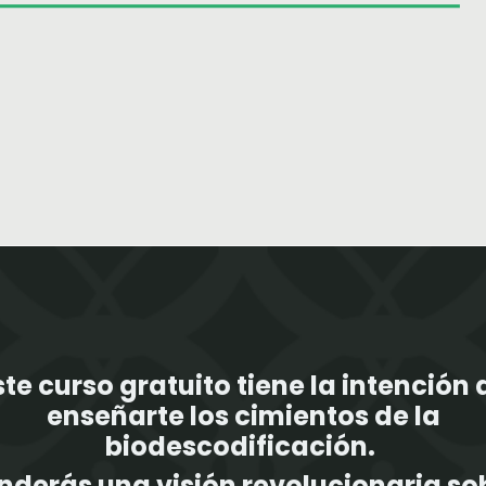
ste curso gratuito tiene la intención 
enseñarte los cimientos de la
biodescodificación.
nderás una visión revolucionaria sob