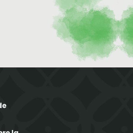
de
re la