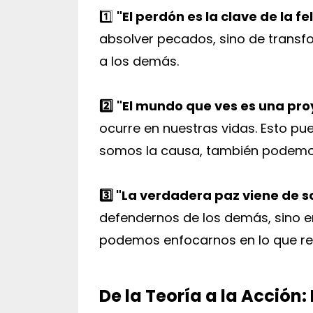
1️⃣
"El perdón es la clave de la fe
absolver pecados, sino de transfo
a los demás.
2️⃣
"El mundo que ves es una pro
ocurre en nuestras vidas. Esto pu
somos la causa, también podemos
3️⃣
"La verdadera paz viene de sol
defendernos de los demás, sino en 
podemos enfocarnos en lo que re
De la Teoría a la Acción