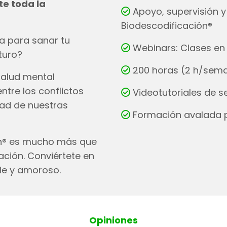
e toda la
Apoyo, supervisión 
Biodescodificación®
a para sanar tu
Webinars: Clases en 
turo?
200 horas (2 h/sem
salud mental
ntre los conflictos
Videotutoriales de s
dad de nuestras
Formación avalada po
ión® es mucho más que
ción. Conviértete en
le y amoroso.
Opiniones